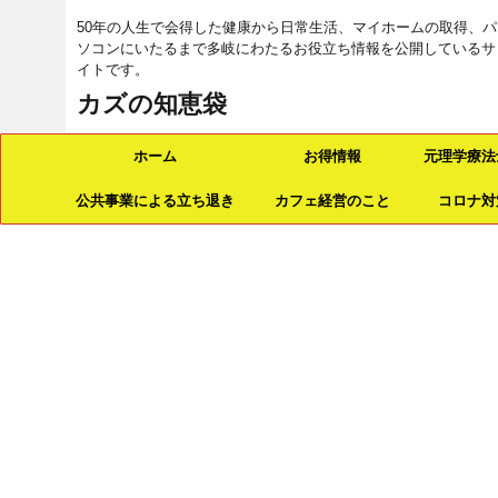
50年の人生で会得した健康から日常生活、マイホームの取得、パ
ソコンにいたるまで多岐にわたるお役立ち情報を公開しているサ
イトです。
カズの知恵袋
ホーム
お得情報
元理学療法
公共事業による立ち退き
カフェ経営のこと
コロナ対