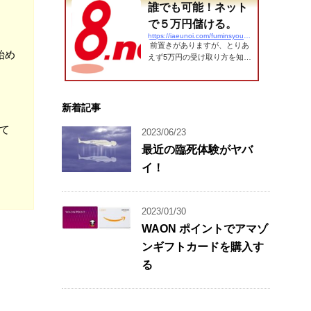
誰でも可能！ネット
で５万円儲ける。
https://iaeunoi.com/fuminsyou/affiliate/
前置きがありますが、とりあ
始め
えず5万円の受け取り方を知り
たい方はここをクリック仕組
み怪しい話ではありません。
正々堂々と５万円以上受け取
ってください。ブログやサイ
新着記事
トなどでアフィリエイトを始
めてもほとんどの人が1年以内
て
2023/06/23
に辞めてしまいます。それは
最近の臨死体験がヤバ
なぜでしょう。モチベーショ
ンが続かないからです。例え
イ！
ばブログアフィリ、アドセン
スでお小遣い程度の収入でも
それを得るためには最低500記
2023/01/30
事は必要です。一日にどのく
らい記事が書けますか？量よ
WAON ポイントでアマゾ
り質という言葉はもちろんそ
ンギフトカードを購入す
のとおりです。質のいい、つ
まり「読者に役に立つ...
る