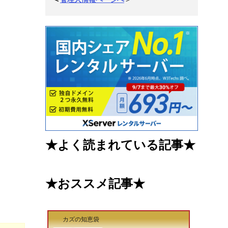
★
よく読まれている記事
★
★
おススメ記事
★
カズの知恵袋