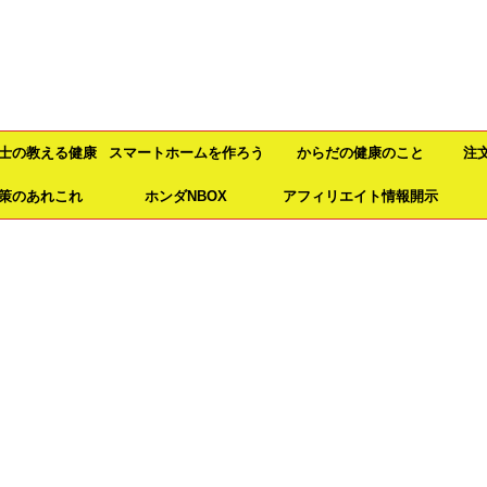
士の教える健康
スマートホームを作ろう
からだの健康のこと
注
策のあれこれ
法
ホンダNBOX
アフィリエイト情報開示